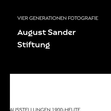
G
VIER GENERATIONEN FOTOGRAFIE
E
August Sander
R
Stiftung
0
T
N
G
D
K
N
AUSSTELLUNGEN 1900-HEUTE